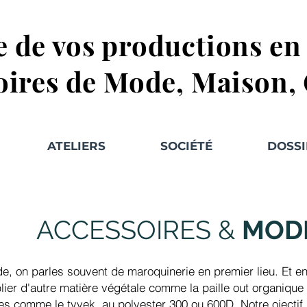
e de vos productions e
oires de Mode, Maison,
ATELIERS
SOCIÉTÉ
DOSSI
ACCESSOIRES &
MOD
e, on parles souvent de maroquinerie en premier lieu. Et e
ublier d'autre matière végétale comme la paille out organique
ères comme le tyvek, au polyester 300 ou 600D. Notre ojectif 