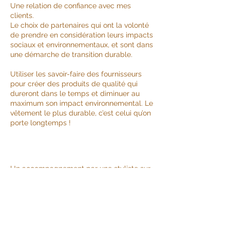
Une relation de confiance avec mes
clients.
Le choix de partenaires qui ont la volonté
de prendre en considération leurs impacts
sociaux et environnementaux, et sont dans
une démarche de transition durable.
Utiliser les savoir-faire des fournisseurs
pour créer des produits de qualité qui
dureront dans le temps et diminuer au
maximum son impact environnemental. Le
vêtement le plus durable, c’est celui qu’on
porte longtemps !
Un accompagnement par une styliste sur
2 mois pour imaginer les trois (ou plus)
premiers produits de ta collection de
mode.
3 à 6 projets seulement sélectionnés
chaque année