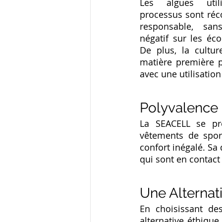
Les algues util
processus sont réc
responsable, san
négatif sur les éc
De plus, la culture
matière première p
avec une utilisatio
Polyvalence 
La SEACELL se prê
vêtements de sport
confort inégalé. Sa 
qui sont en contact 
Une Alternat
En choisissant de
alternative éthique