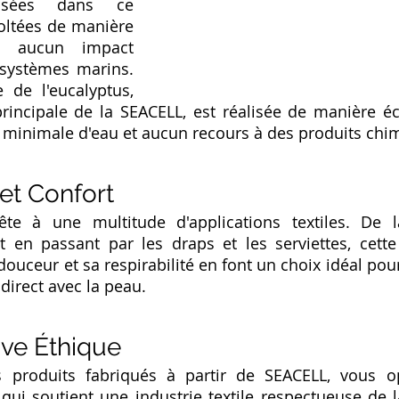
isées dans ce 
oltées de manière 
s aucun impact 
osystèmes marins. 
 de l'eucalyptus, 
rincipale de la SEACELL, est réalisée de manière éc
n minimale d'eau et aucun recours à des produits chi
et Confort
te à une multitude d'applications textiles. De la
 en passant par les draps et les serviettes, cette 
douceur et sa respirabilité en font un choix idéal pou
direct avec la peau.
ive Éthique
s produits fabriqués à partir de SEACELL, vous o
 qui soutient une industrie textile respectueuse de la