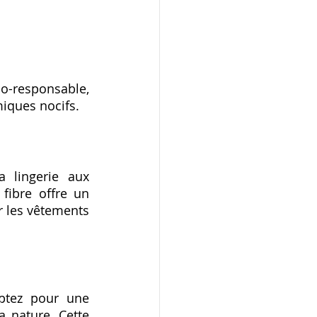
o-responsable, 
miques nocifs.
 lingerie aux 
fibre offre un 
r les vêtements 
ptez pour une 
 nature. Cette 