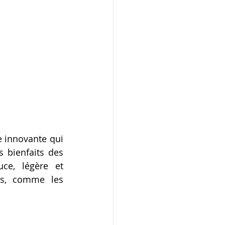
e innovante qui 
 bienfaits des 
e, légère et 
es, comme les 